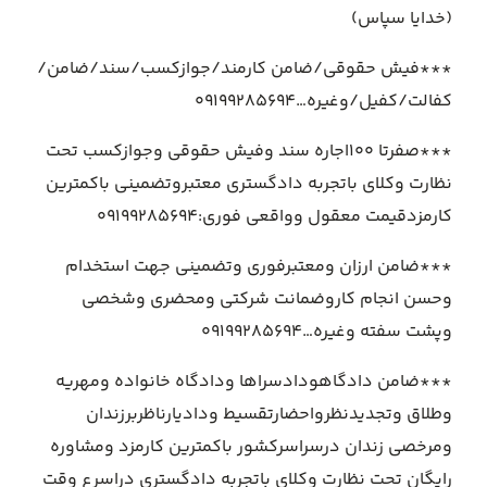
(خدایا سپاس)
***فیش حقوقی/ضامن کارمند/جوازکسب/سند/ضامن/
کفالت/کفیل/وغیره…۰۹۱۹۹۲۸۵۶۹۴
***صفرتا ۱۰۰اجاره سند وفیش حقوقی وجوازکسب تحت
نظارت وکلای باتجربه دادگستری معتبروتضمینی باکمترین
کارمزدقیمت معقول وواقعی فوری:۰۹۱۹۹۲۸۵۶۹۴
***ضامن ارزان ومعتبرفوری وتضمینی جهت استخدام
وحسن انجام کاروضمانت شرکتی ومحضری وشخصی
وپشت سفته وغیره…۰۹۱۹۹۲۸۵۶۹۴
***ضامن دادگاهودادسراها ودادگاه خانواده ومهریه
وطلاق وتجدیدنظرواحضارتقسیط ودادیارناظربرزندان
ومرخصی زندان درسراسرکشور باکمترین کارمزد ومشاوره
رایگان تحت نظارت وکلای باتجربه دادگستری دراسرع وقت