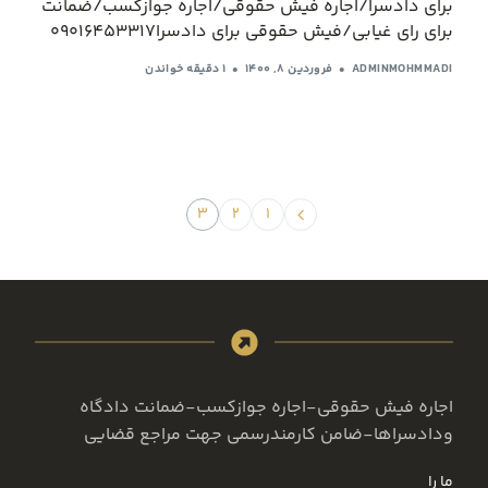
برای دادسرا/اجاره فیش حقوقی/اجاره جوازکسب/ضمانت
برای رای غیابی/فیش حقوقی برای دادسرا09016453317
ADMINMOHMMADI
فروردین ۸, ۱۴۰۰
1 دقیقه خواندن
۳
۲
۱
اجاره فیش حقوقی-اجاره جوازکسب-ضمانت دادگاه
ودادسراها-ضامن کارمندرسمی جهت مراجع قضایی
ما را