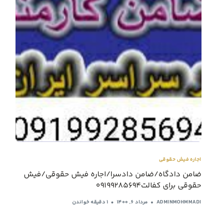
اجاره فیش حقوقی
ضامن دادگاه/ضامن دادسرا/اجاره فیش حقوقی/فیش
حقوقی برای کفالت09199285694
ADMINMOHMMADI
مرداد ۶, ۱۴۰۰
1 دقیقه خواندن