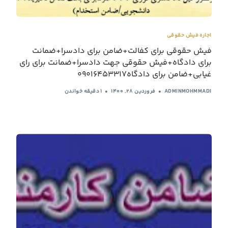
اجاره فیش حقوقی
فیش حقوقی برای کفالت+ضامن برای دادسرا+ضمانت
برای دادگاه+فیش حقوقی جهت دادسرا+ضمانت برای رای
غیابی+ضامن برای دادگاه09016453317
ADMINMOHMMADI
فروردین ۲۸, ۱۴۰۰
1 دقیقه خواندن