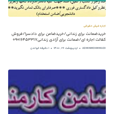
اجاره فیش حقوقی
خریدضمانت برای زندانی/خریدضامن برای دادسرا/فروش
کفالت اجاره ای/ضمانت برای آزادی زندانی09016453317
ADMINMOHMMADI
اردیبهشت ۲۶, ۱۴۰۰
1 دقیقه خواندن