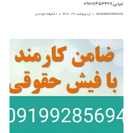
غیابی09016453317
ADMINMOHMMADI
اردیبهشت ۲۷, ۱۴۰۰
1 دقیقه خواندن